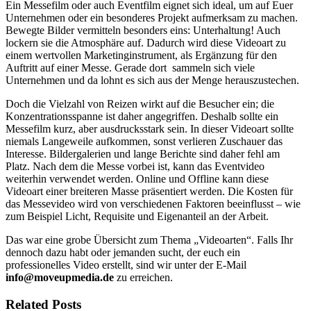
Ein Messefilm oder auch Eventfilm eignet sich ideal, um auf Euer
Unternehmen oder ein besonderes Projekt aufmerksam zu machen.
Bewegte Bilder vermitteln besonders eins: Unterhaltung! Auch
lockern sie die Atmosphäre auf. Dadurch wird diese Videoart zu
einem wertvollen Marketinginstrument, als Ergänzung für den
Auftritt auf einer Messe. Gerade dort sammeln sich viele
Unternehmen und da lohnt es sich aus der Menge herauszustechen.
Doch die Vielzahl von Reizen wirkt auf die Besucher ein; die
Konzentrationsspanne ist daher angegriffen. Deshalb sollte ein
Messefilm kurz, aber ausdrucksstark sein. In dieser Videoart sollte
niemals Langeweile aufkommen, sonst verlieren Zuschauer das
Interesse. Bildergalerien und lange Berichte sind daher fehl am
Platz. Nach dem die Messe vorbei ist, kann das Eventvideo
weiterhin verwendet werden. Online und Offline kann diese
Videoart einer breiteren Masse präsentiert werden. Die Kosten für
das Messevideo wird von verschiedenen Faktoren beeinflusst – wie
zum Beispiel Licht, Requisite und Eigenanteil an der Arbeit.
Das war eine grobe Übersicht zum Thema „Videoarten“. Falls Ihr
dennoch dazu habt oder jemanden sucht, der euch ein
professionelles Video erstellt, sind wir unter der E-Mail
info@moveupmedia.de
zu erreichen.
Related Posts