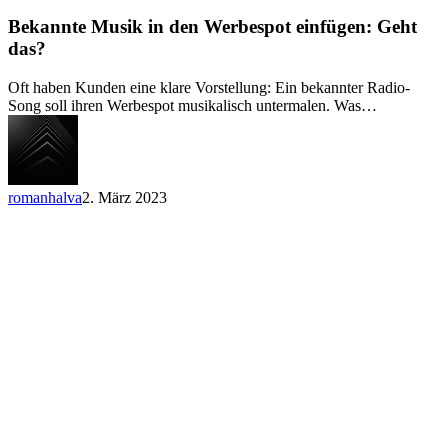
Musik
in
Bekannte Musik in den Werbespot einfügen: Geht
den
das?
Werbespot
einfügen:
Oft haben Kunden eine klare Vorstellung: Ein bekannter Radio-
Geht
Song soll ihren Werbespot musikalisch untermalen. Was…
das?
romanhalva
2. März 2023