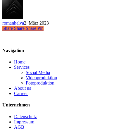
romanhalva
2. März 2023
Share
Share
Share
Share
Pin
Navigation
Home
Services
Social Media
Videoproduktion
Fotoproduktion
About us
Carreer
Unternehmen
Datenschutz
Impressum
AGB