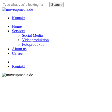
Skip
Search
to
Close
main
Search
content
Kontakt
Menu
Home
Services
Social Media
Videoproduktion
Fotoproduktion
About us
Carreer
linkedin
instagram
tiktok
Kontakt
Videoproduktion