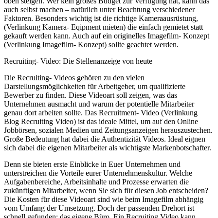
oben steigen. Wer kein großes Budget zur Verfügung hat, kann das
auch selbst machen – natürlich unter Beachtung verschiedener
Faktoren. Besonders wichtig ist die richtige Kameraausrüstung,
(Verlinkung Kamera- Eqipment mieten) die einfach gemietet statt
gekauft werden kann. Auch auf ein originelles Imagefilm- Konzept
(Verlinkung Imagefilm- Konzept) sollte geachtet werden.
Recruiting- Video: Die Stellenanzeige von heute
Die Recruiting- Videos gehören zu den vielen
Darstellungsmöglichkeiten für Arbeitgeber, um qualifizierte
Bewerber zu finden. Diese Videoart soll zeigen, was das
Unternehmen ausmacht und warum der potentielle Mitarbeiter
genau dort arbeiten sollte. Das Recruitment- Video (Verlinkung
Blog Recruiting Video) ist das ideale Mittel, um auf den Online
Jobbörsen, sozialen Medien und Zeitungsanzeigen herauszustechen.
Große Bedeutung hat dabei die Authentizität Videos. Ideal eignen
sich dabei die eigenen Mitarbeiter als wichtigste Markenbotschafter.
Denn sie bieten erste Einblicke in Euer Unternehmen und
unterstreichen die Vorteile eurer Unternehmenskultur. Welche
Aufgabenbereiche, Arbeitsinhalte und Prozesse erwarten die
zukünftigen Mitarbeiter, wenn Sie sich für diesen Job entscheiden?
Die Kosten für diese Videoart
sind wie beim Imagefilm abhängig
vom Umfang der Umsetzung. Doch der passenden Drehort ist
schnell gefunden: das eigene Büro. Ein Recruiting Video kann