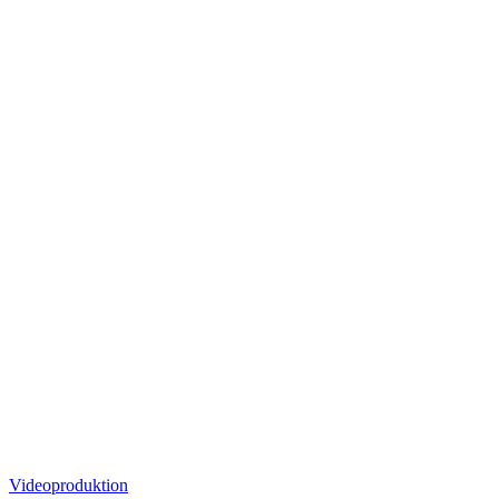
Bekannte
Videoproduktion