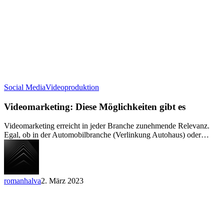
Videomarketing:
Social Media
Videoproduktion
Diese
Möglichkeiten
Videomarketing: Diese Möglichkeiten gibt es
gibt
es
Videomarketing erreicht in jeder Branche zunehmende Relevanz.
Egal, ob in der Automobilbranche (Verlinkung Autohaus) oder…
romanhalva
2. März 2023