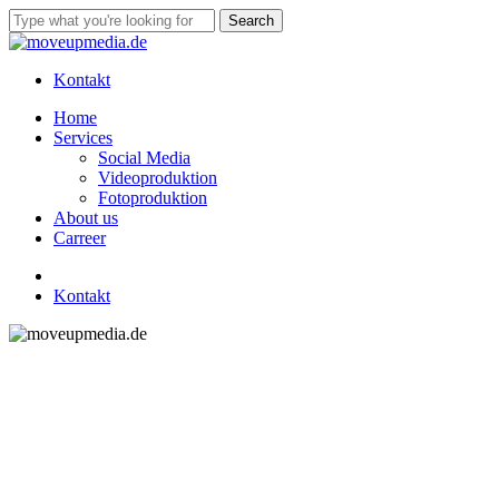
Skip
Search
to
Close
main
Search
content
Kontakt
Menu
Home
Services
Social Media
Videoproduktion
Fotoproduktion
About us
Carreer
linkedin
instagram
tiktok
Kontakt