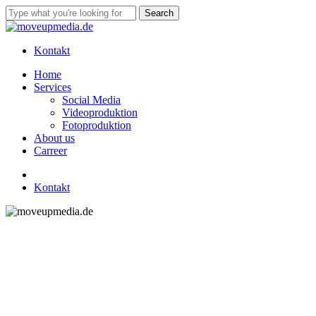
Skip
Search
to
Close
main
Search
content
Kontakt
Menu
Home
Services
Social Media
Videoproduktion
Fotoproduktion
About us
Carreer
linkedin
instagram
tiktok
Kontakt