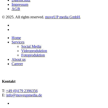
Datenschutz
Impressum
AGB
© 2025. All rights reserved.
moveUP media GmbH
.
linkedin
instagram
Close
Home
Menu
Services
Social Media
Videoproduktion
Fotoproduktion
About us
Carreer
Kontakt
T:
+49 (0)179 2396356
E:
info@moveupmedia.de